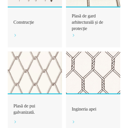
Plasă de gard
Construcție
arhitecturală și de
protecție


Plasă de pui
Ingineria apei
galvanizată.

