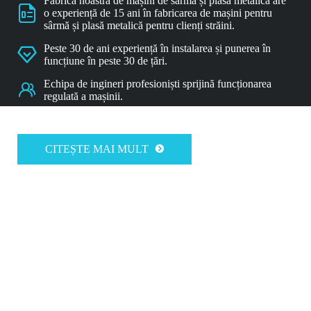
Fabrica noastră de mașini de sârmă și plasă metalică are

o experiență de 15 ani în fabricarea de mașini pentru
sârmă și plasă metalică pentru clienți străini.
Peste 30 de ani experiență în instalarea și punerea în

funcțiune în peste 30 de țări.
Echipa de ingineri profesioniști sprijină funcționarea

regulată a mașinii.
CITEȘTE MAI MULT