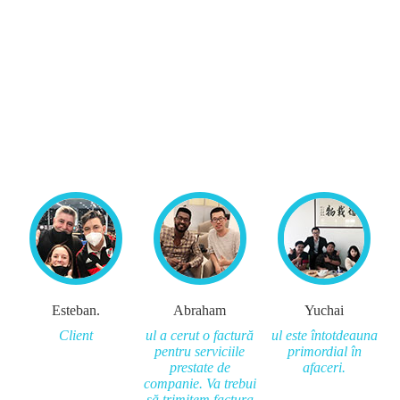
Esteban.
Abraham
Yuchai
Client
ul a cerut o factură
ul este întotdeauna
pentru serviciile
primordial în
prestate de
afaceri.
companie. Va trebui
să trimitem factura