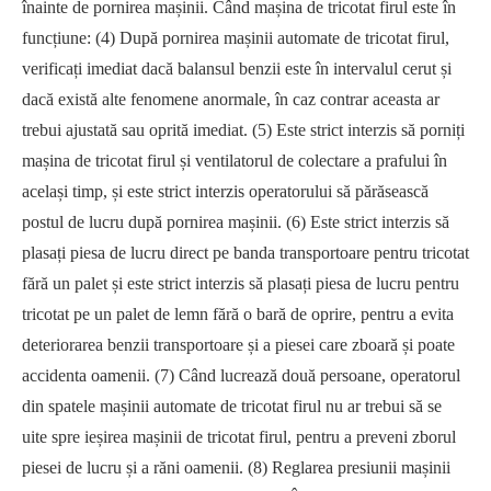
înainte de pornirea mașinii. Când mașina de tricotat firul este în
funcțiune: (4) După pornirea mașinii automate de tricotat firul,
verificați imediat dacă balansul benzii este în intervalul cerut și
dacă există alte fenomene anormale, în caz contrar aceasta ar
trebui ajustată sau oprită imediat. (5) Este strict interzis să porniți
mașina de tricotat firul și ventilatorul de colectare a prafului în
același timp, și este strict interzis operatorului să părăsească
postul de lucru după pornirea mașinii. (6) Este strict interzis să
plasați piesa de lucru direct pe banda transportoare pentru tricotat
fără un palet și este strict interzis să plasați piesa de lucru pentru
tricotat pe un palet de lemn fără o bară de oprire, pentru a evita
deteriorarea benzii transportoare și a piesei care zboară și poate
accidenta oamenii. (7) Când lucrează două persoane, operatorul
din spatele mașinii automate de tricotat firul nu ar trebui să se
uite spre ieșirea mașinii de tricotat firul, pentru a preveni zborul
piesei de lucru și a răni oamenii. (8) Reglarea presiunii mașinii