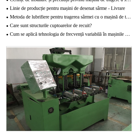
Linie de producție pentru mașini de desenat sârme - Livrare
Metoda de lubrifiere pentru tragerea sârmei cu o mașină de tragere a sârmei din oțel inoxidabil
Care sunt structurile cuptoarelor de recuit?
Cum se aplică tehnologia de frecvență variabilă în mașinile de traseu de sârmă?