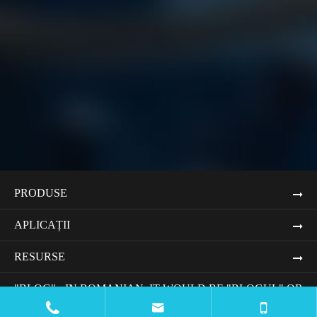
PRODUSE
APLICAȚII
RESURSE
"BLOG" - IN ROMANIAN, IT WOULD BE "BLOGUL" OR
"JURNALUL ONLINE".

