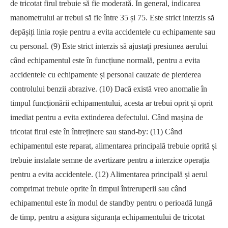
de tricotat firul trebuie să fie moderată. În general, indicarea
manometrului ar trebui să fie între 35 și 75. Este strict interzis să
depășiți linia roșie pentru a evita accidentele cu echipamente sau
cu personal. (9) Este strict interzis să ajustați presiunea aerului
când echipamentul este în funcțiune normală, pentru a evita
accidentele cu echipamente și personal cauzate de pierderea
controlului benzii abrazive. (10) Dacă există vreo anomalie în
timpul funcționării echipamentului, acesta ar trebui oprit și oprit
imediat pentru a evita extinderea defectului. Când mașina de
tricotat firul este în întreținere sau stand-by: (11) Când
echipamentul este reparat, alimentarea principală trebuie oprită și
trebuie instalate semne de avertizare pentru a interzice operația
pentru a evita accidentele. (12) Alimentarea principală și aerul
comprimat trebuie oprite în timpul întreruperii sau când
echipamentul este în modul de standby pentru o perioadă lungă
de timp, pentru a asigura siguranța echipamentului de tricotat