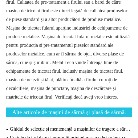
firul. Calitatea de pre-tratament a firului sau a barei de către
mașina de tricotat firul este direct legată de calitatea produselor
de piese standard și a altor producători de produse metalice.
Mașina de tricotat fularul aparține industriei de echipamente de
produse metalice. Mașina de tricotat fularul metalic este utilizată
pentru producția și pre-tratamentul pieselor standard ale
produselor metalice, cum ar fi sârma de oțel, diverse plase de
sârmă, cuie și șuruburi. Metal Tech vinde întreaga linie de
echipamente de tricotat firul, inclusiv mașina de tricotat firul,
mașina de netezit și tăiat, plătirea înaltă a firului cu roți de
decalcifiere, mașina de punctare, mașina de descărcare și
matritele de tricotat firul. Verificați dacă aveți vreo interes.
Alte articole de mașini de sârmă și plasă de sârmă.
Ghidul de selecție și mentenanță a mașinilor de tragere a sârmei.
Cerințe de instalare și precauții privind mașina de tragere a sârmei din oțel inoxidabil