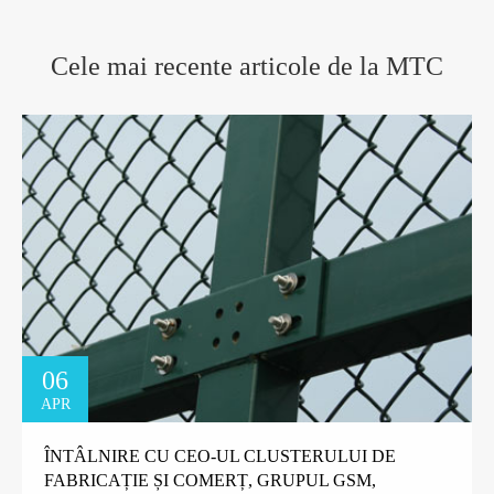
Cele mai recente articole de la MTC
06
APR
ÎNTÂLNIRE CU CEO-UL CLUSTERULUI DE
FABRICAȚIE ȘI COMERȚ, GRUPUL GSM,