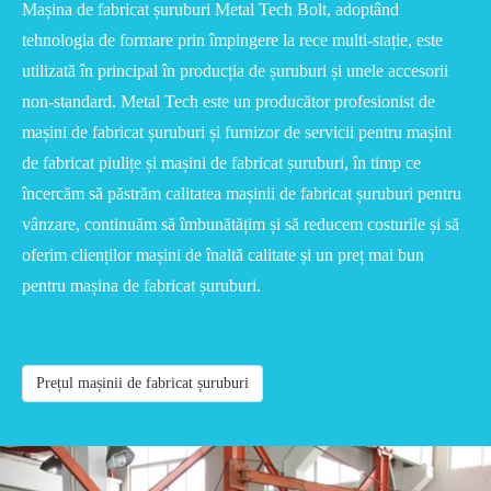
Mașina de fabricat șuruburi Metal Tech Bolt, adoptând
tehnologia de formare prin împingere la rece multi-stație, este
utilizată în principal în producția de șuruburi și unele accesorii
non-standard. Metal Tech este un producător profesionist de
mașini de fabricat șuruburi și furnizor de servicii pentru mașini
de fabricat piulițe și mașini de fabricat șuruburi, în timp ce
încercăm să păstrăm calitatea mașinii de fabricat șuruburi pentru
vânzare, continuăm să îmbunătățim și să reducem costurile și să
oferim clienților mașini de înaltă calitate și un preț mai bun
pentru mașina de fabricat șuruburi.
Prețul mașinii de fabricat șuruburi