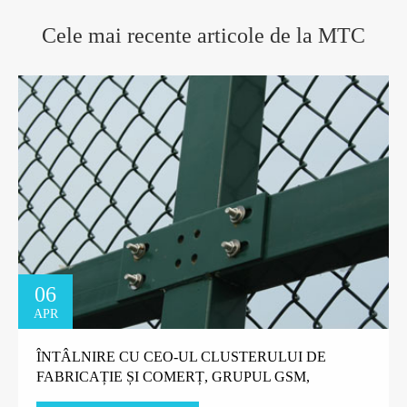
Cele mai recente articole de la MTC
06
APR
ÎNTÂLNIRE CU CEO-UL CLUSTERULUI DE
FABRICAȚIE ȘI COMERȚ, GRUPUL GSM,
TANZANIA.