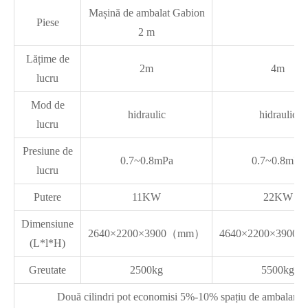
Mașină de ambalat Gabion
Piese
2 m
Lățime de
2m
4m
lucru
Mod de
hidraulic
hidraulic
lucru
Presiune de
0.7~0.8mPa
0.7~0.8mPa
lucru
Putere
11KW
22KW
Dimensiune
2640×2200×3900（mm）
4640×2200×390
(L*l*H)
Greutate
2500kg
5500kg
Două cilindri pot economisi 5%-10% spațiu de ambalare