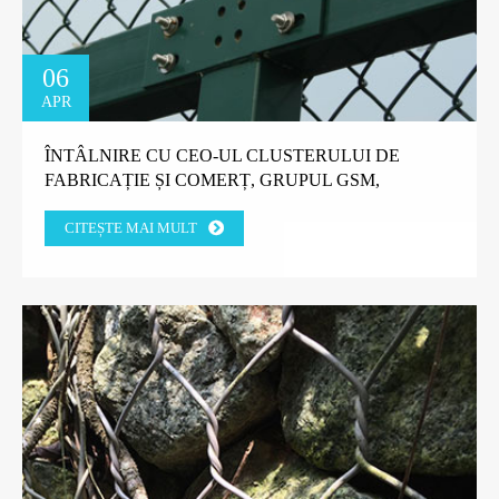
06
APR
ÎNTÂLNIRE CU CEO-UL CLUSTERULUI DE
FABRICAȚIE ȘI COMERȚ, GRUPUL GSM,
TANZANIA.
CITEȘTE MAI MULT