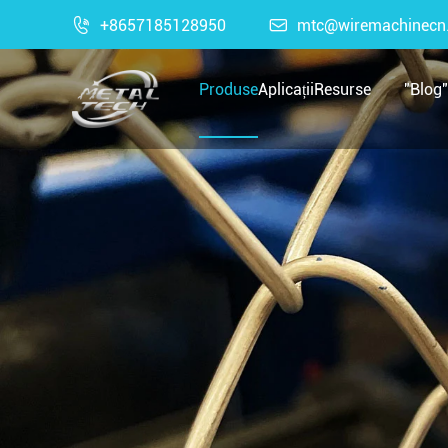

+8657185128950

mtc@wiremachinecn
Produse
Aplicații
Resurse
"Blog"