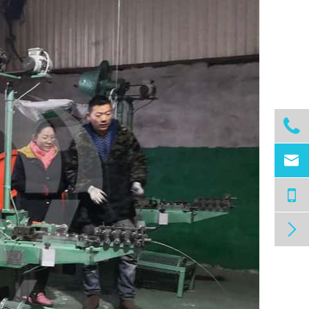


