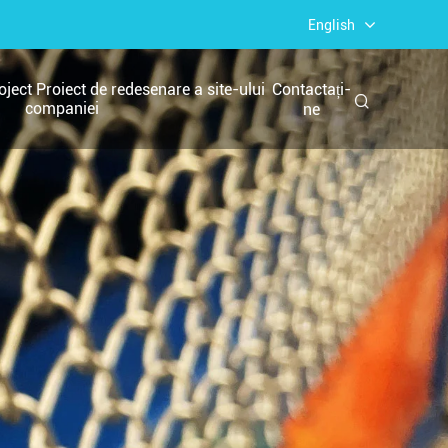
English
ject Proiect de redesenare a site-ului
Contactați-
companiei
ne