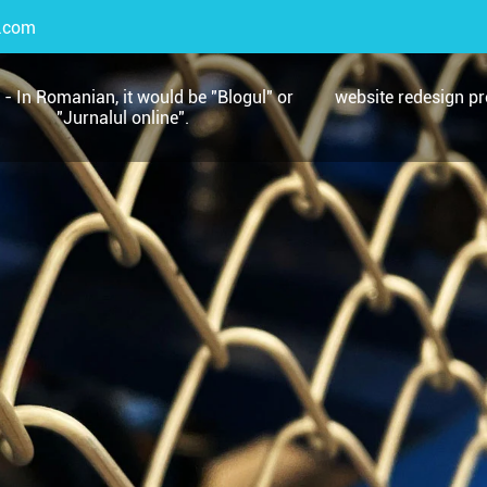
.com
 - In Romanian, it would be "Blogul" or
website redesign pro
"Jurnalul online".