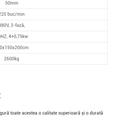
50mm
220 buc/min
380V, 3-fază,
HZ, 4+0,75kw
0x150x200cm
2600kg
:
sigură toate acestea o calitate superioară și o durată