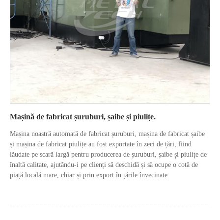
Mașină de fabricat șuruburi, șaibe și piulițe.
Mașina noastră automată de fabricat șuruburi, mașina de fabricat șaibe
și mașina de fabricat piulițe au fost exportate în zeci de țări, fiind
lăudate pe scară largă pentru producerea de șuruburi, șaibe și piulițe de
înaltă calitate, ajutându-i pe clienți să deschidă și să ocupe o cotă de
piață locală mare, chiar și prin export în țările învecinate.