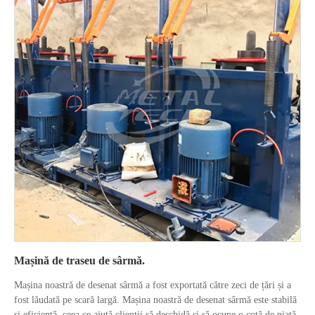
Mașină de traseu de sârmă.
Mașina noastră de desenat sârmă a fost exportată către zeci de țări și a
fost lăudată pe scară largă. Mașina noastră de desenat sârmă este stabilă
și eficientă, ceea ce ajută clienții să deschidă și să ocupe o cotă de piață