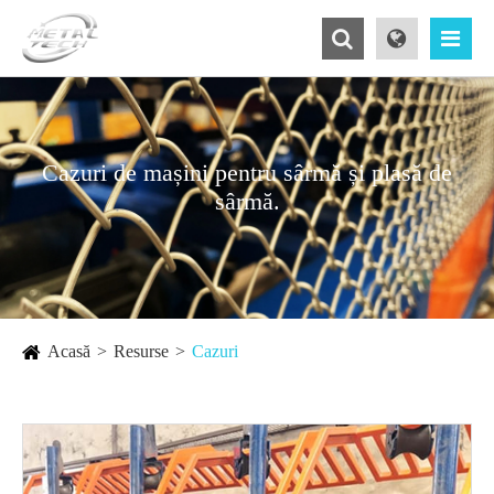
Cazuri de mașini pentru sârmă și plasă de
sârmă.
Acasă
Resurse
Cazuri