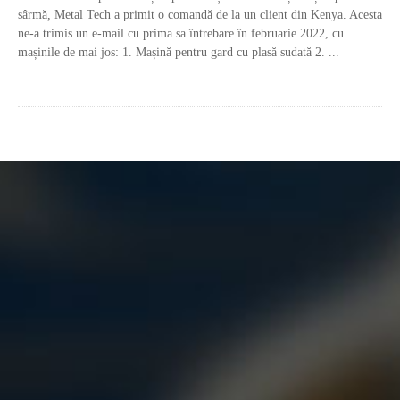
sârmă, Metal Tech a primit o comandă de la un client din Kenya. Acesta
ne-a trimis un e-mail cu prima sa întrebare în februarie 2022, cu
mașinile de mai jos: 1. Mașină pentru gard cu plasă sudată 2. ...