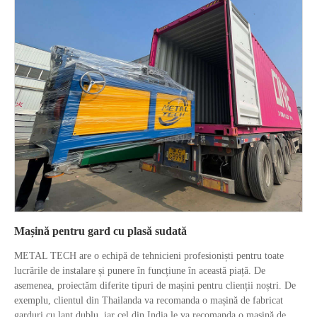
Mașină pentru gard cu plasă sudată
METAL TECH are o echipă de tehnicieni profesioniști pentru toate
lucrările de instalare și punere în funcțiune în această piață. De
asemenea, proiectăm diferite tipuri de mașini pentru clienții noștri. De
exemplu, clientul din Thailanda va recomanda o mașină de fabricat
garduri cu lanț dublu, iar cel din India le va recomanda o mașină de