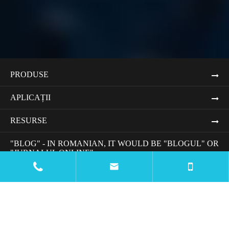
PRODUSE
APLICAȚII
RESURSE
"BLOG" - IN ROMANIAN, IT WOULD BE "BLOGUL" OR
"JURNALUL ONLINE".


WEBSITE REDESIGN PROJECT PROIECT DE
REDESENARE A SITE-ULUI COMPANIEI
CONTACTAȚI-NE
