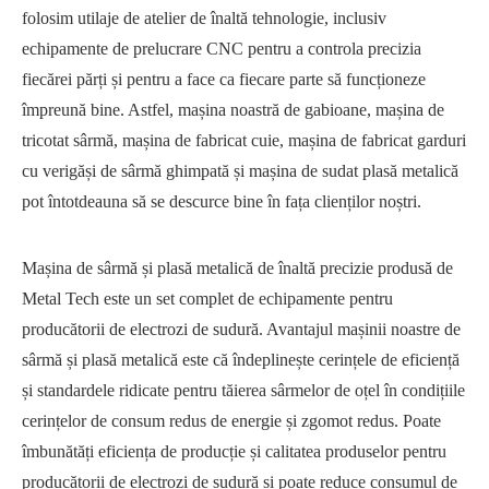
folosim utilaje de atelier de înaltă tehnologie, inclusiv
echipamente de prelucrare CNC pentru a controla precizia
fiecărei părți și pentru a face ca fiecare parte să funcționeze
împreună bine. Astfel, mașina noastră de gabioane, mașina de
tricotat sârmă, mașina de fabricat cuie, mașina de fabricat garduri
cu verigăși de sârmă ghimpată și mașina de sudat plasă metalică
pot întotdeauna să se descurce bine în fața clienților noștri.
Mașina de sârmă și plasă metalică de înaltă precizie produsă de
Metal Tech este un set complet de echipamente pentru
producătorii de electrozi de sudură. Avantajul mașinii noastre de
sârmă și plasă metalică este că îndeplinește cerințele de eficiență
și standardele ridicate pentru tăierea sârmelor de oțel în condițiile
cerințelor de consum redus de energie și zgomot redus. Poate
îmbunătăți eficiența de producție și calitatea produselor pentru
producătorii de electrozi de sudură și poate reduce consumul de