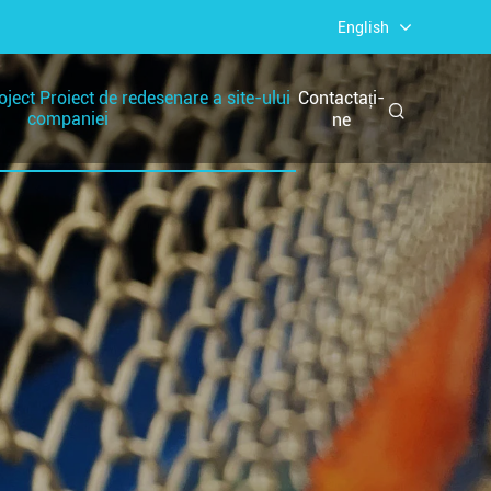
English
ject Proiect de redesenare a site-ului
Contactați-
companiei
ne