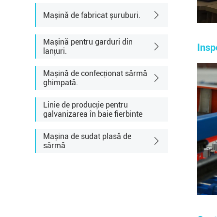
Mașină de fabricat șuruburi.
Mașină pentru garduri din
Insp
lanțuri.
Mașină de confecționat sârmă
ghimpată.
Linie de producție pentru
galvanizarea în baie fierbinte
Mașina de sudat plasă de
sârmă