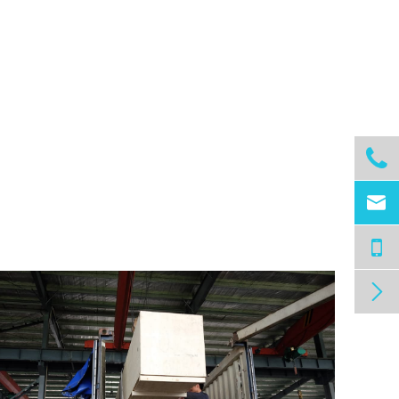


