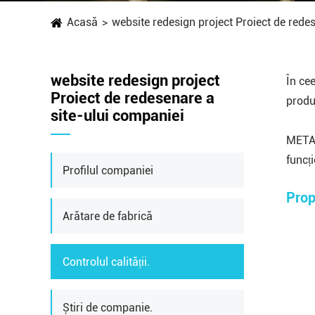
Acasă
website redesign project Proiect de rede
website redesign project
În ce
Proiect de redesenare a
produc
site-ului companiei
METAL
funcți
Profilul companiei
Prop
Arătare de fabrică
Controlul calității.
Știri de companie.