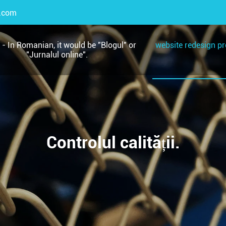
.com
 - In Romanian, it would be "Blogul" or
website redesign pro
"Jurnalul online".
Controlul calității.