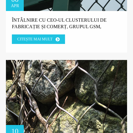
APR
ÎNTÂLNIRE CU CEO-UL CLUSTERULUI DE
FABRICAȚIE ȘI COMERȚ, GRUPUL GSM,
TANZANIA.
CITEȘTE MAI MULT
10