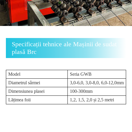
Specificații tehnice ale Mașinii de sudat
plasă Brc
Model
Seria GWB
Diametrul sârmei
3,0-6,0, 3,0-8,0, 6,0-12,0mm
Dimensiunea plasei
100-300mm
Lățimea foii
1,2, 1,5, 2,0 și 2,5 metri