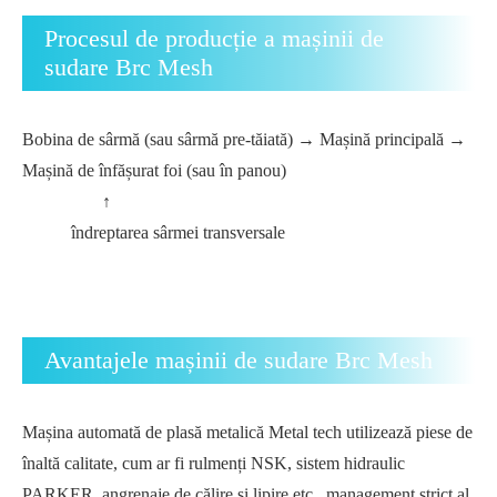
Procesul de producție a mașinii de
sudare Brc Mesh
Bobina de sârmă (sau sârmă pre-tăiată) → Mașină principală →
Mașină de înfășurat foi (sau în panou)
↑
îndreptarea sârmei transversale
Avantajele mașinii de sudare Brc Mesh
Mașina automată de plasă metalică Metal tech utilizează piese de
înaltă calitate, cum ar fi rulmenți NSK, sistem hidraulic
PARKER, angrenaje de călire și lipire etc., management strict al