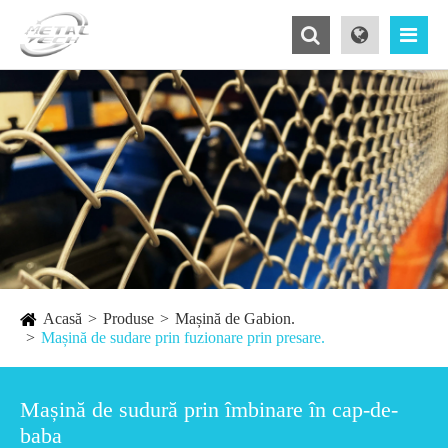
Acasă
Produse
Mașină de Gabion.
Mașină de sudare prin fuzionare prin presare.
Mașină de sudură prin îmbinare în cap-de-
baba