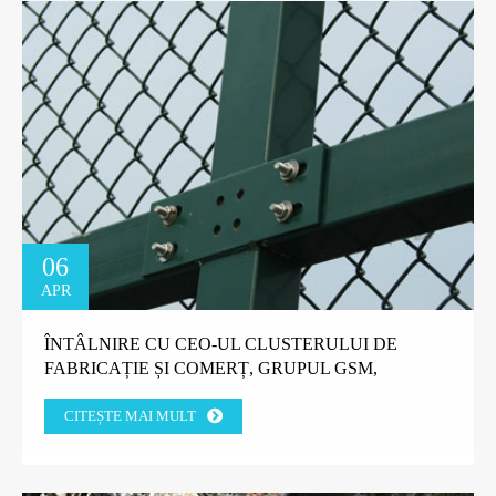
06
APR
ÎNTÂLNIRE CU CEO-UL CLUSTERULUI DE
FABRICAȚIE ȘI COMERȚ, GRUPUL GSM,
TANZANIA.
CITEȘTE MAI MULT