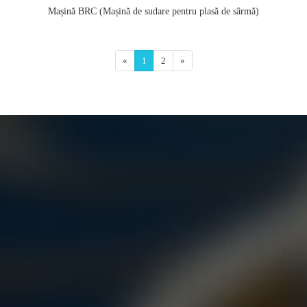
Mașină BRC (Mașină de sudare pentru plasă de sârmă)
«
1
2
»