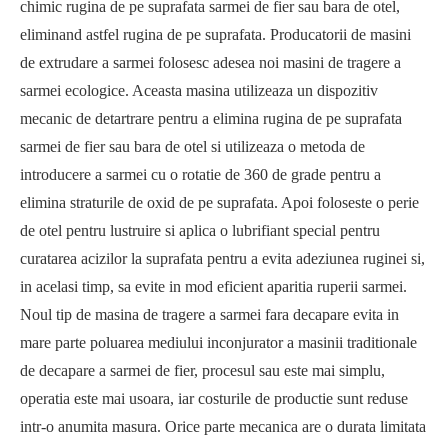
chimic rugina de pe suprafata sarmei de fier sau bara de otel,
eliminand astfel rugina de pe suprafata. Producatorii de masini
de extrudare a sarmei folosesc adesea noi masini de tragere a
sarmei ecologice. Aceasta masina utilizeaza un dispozitiv
mecanic de detartrare pentru a elimina rugina de pe suprafata
sarmei de fier sau bara de otel si utilizeaza o metoda de
introducere a sarmei cu o rotatie de 360 de grade pentru a
elimina straturile de oxid de pe suprafata. Apoi foloseste o perie
de otel pentru lustruire si aplica o lubrifiant special pentru
curatarea acizilor la suprafata pentru a evita adeziunea ruginei si,
in acelasi timp, sa evite in mod eficient aparitia ruperii sarmei.
Noul tip de masina de tragere a sarmei fara decapare evita in
mare parte poluarea mediului inconjurator a masinii traditionale
de decapare a sarmei de fier, procesul sau este mai simplu,
operatia este mai usoara, iar costurile de productie sunt reduse
intr-o anumita masura. Orice parte mecanica are o durata limitata