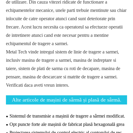
de utilizare. Din cauza vitezei ridicate de functionare a
echipamentelor mecanice, unele parti trebuie mentinute sau chiar
inlocuite de catre operator atunci cand sunt deteriorate prin
frecare. Acest lucru necesita ca operatorul sa efectueze operatii
de intretinere atunci cand este necesar pentru a mentine
echipamentul de tragere a sarmei.
Metal Tech vinde intregul sistem de linie de tragere a sarmei,
inclusiv masina de tragere a sarmei, masina de indreptare si
taiere, sistem de plati de sarma cu roti de decapare, masina de
pensare, masina de descarcare si matrite de tragere a sarmei.
Verificati daca aveti vreun interes.
Alte articole de mașini de sârmă și plasă de sârmă.
Sistemul de transmisie a mașinii de tragere a sârmei modificat.
Opt puncte forte ale mașinii de fabricat plasă hexagonală grea
Proiectarea sistemului de control electric al cuptorului de recuit sub vid